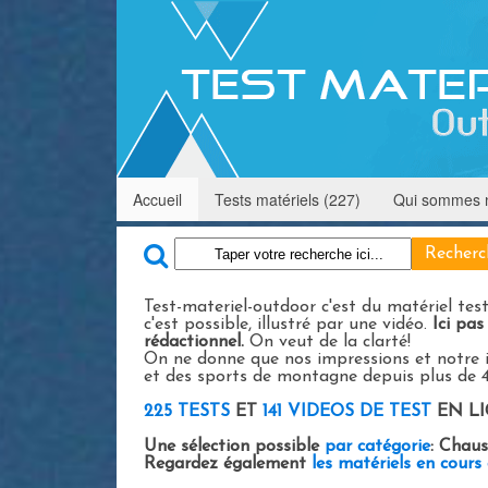
Accueil
Tests matériels (227)
Qui sommes 
Test-materiel-outdoor c'est du matériel test
c'est possible, illustré par une vidéo.
Ici pas
rédactionnel.
On veut de la clarté!
On ne donne que nos impressions et notre in
et des sports de montagne depuis plus de 40
225 TESTS
ET
141 VIDEOS DE TEST
EN L
Une sélection possible
par catégorie
: Chaus
Regardez également
les matériels en cours 