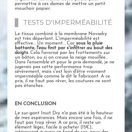
permettre à ces dames de mettre un petit
mouchoir papier.
TESTS D'IMPERMÉABILITÉ
Le tissus combiné à la membrane Novadry
est très déperlant. L'imperméabilité est
effective... Un moment... Car
sous la pluie
battante, l'eau finit par s'infiltrer au bout des
doigts
. Cela favorisé par les frottements sur
un bâton, ou si on creuse la neige mouillée...
Dans l'ensemble et pour le prix demandé, je ne
jugerais pas cette performance trop
sévèrement, mais c'est loin d'être vraiment
imperméable comme le dit le fabricant. A ce
prix, il ne faut pas rêver, les coutures ne sont
pas étanches.
EN CONCLUSION
Le sur-gant Inuit Dry n'a pas été à la hauteur
de mes espérances. Mais encore une fois, il ne
faut pas trop rêver. A ce prix, il reste un
élément léger, facile à acheter (15€),
intéressant à avoir en fond de sac, pour des