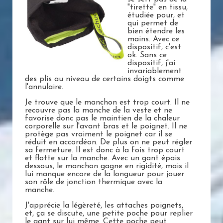
"tirette" en tissu,
étudiée pour, et
qui permet de
bien étendre les
mains. Avec ce
dispositif, c'est
ok. Sans ce
dispositif, j'ai
invariablement
des plis au niveau de certains doigts comme
l'annulaire.
Je trouve que le manchon est trop court. Il ne
recouvre pas la manche de la veste et ne
favorise donc pas le maintien de la chaleur
corporelle sur l'avant bras et le poignet. Il ne
protège pas vraiment le poignet car il se
réduit en accordéon. De plus on ne peut régler
sa fermeture. Il est donc à la fois trop court
et flotte sur la manche. Avec un gant épais
dessous, le manchon gagne en rigidité, mais il
lui manque encore de la longueur pour jouer
son rôle de jonction thermique avec la
manche.
J'apprécie la légèreté, les attaches poignets,
et, ça se discute, une petite poche pour replier
le gant sur lui même. Cette poche peut