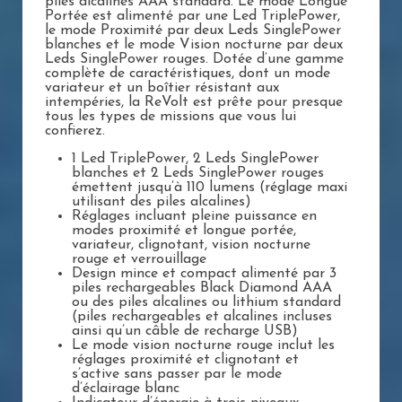
piles alcalines AAA standard. Le mode Longue
Portée est alimenté par une Led TriplePower,
le mode Proximité par deux Leds SinglePower
blanches et le mode Vision nocturne par deux
Leds SinglePower rouges. Dotée d’une gamme
complète de caractéristiques, dont un mode
variateur et un boîtier résistant aux
intempéries, la ReVolt est prête pour presque
tous les types de missions que vous lui
confierez.
1 Led TriplePower, 2 Leds SinglePower
blanches et 2 Leds SinglePower rouges
émettent jusqu’à 110 lumens (réglage maxi
utilisant des piles alcalines)
Réglages incluant pleine puissance en
modes proximité et longue portée,
variateur, clignotant, vision nocturne
rouge et verrouillage
Design mince et compact alimenté par 3
piles rechargeables Black Diamond AAA
ou des piles alcalines ou lithium standard
(piles rechargeables et alcalines incluses
ainsi qu’un câble de recharge USB)
Le mode vision nocturne rouge inclut les
réglages proximité et clignotant et
s’active sans passer par le mode
d’éclairage blanc