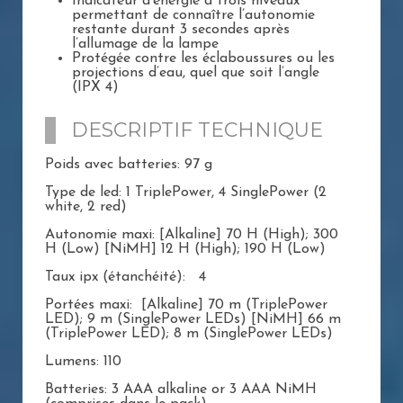
Indicateur d’énergie à trois niveaux
permettant de connaître l’autonomie
restante durant 3 secondes après
l’allumage de la lampe
Protégée contre les éclaboussures ou les
projections d’eau, quel que soit l’angle
(IPX 4)
DESCRIPTIF TECHNIQUE
Poids avec batteries: 97 g
Type de led: 1 TriplePower, 4 SinglePower (2
white, 2 red)
Autonomie maxi: [Alkaline] 70 H (High); 300
H (Low) [NiMH] 12 H (High); 190 H (Low)
Taux ipx (étanchéité): 4
Portées maxi: [Alkaline] 70 m (TriplePower
LED); 9 m (SinglePower LEDs) [NiMH] 66 m
(TriplePower LED); 8 m (SinglePower LEDs)
Lumens: 110
Batteries: 3 AAA alkaline or 3 AAA NiMH