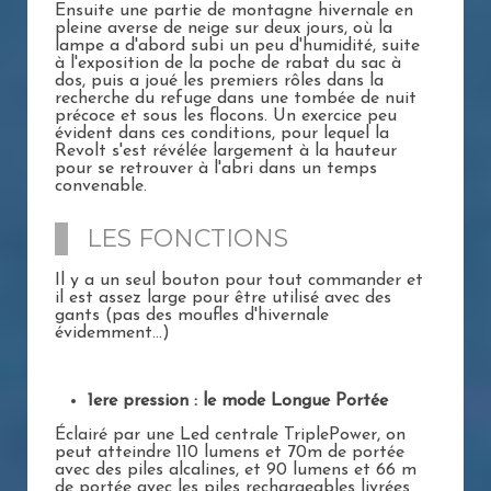
Ensuite une partie de montagne hivernale en
pleine averse de neige sur deux jours, où la
lampe a d'abord subi un peu d'humidité, suite
à l'exposition de la poche de rabat du sac à
dos, puis a joué les premiers rôles dans la
recherche du refuge dans une tombée de nuit
précoce et sous les flocons. Un exercice peu
évident dans ces conditions, pour lequel la
Revolt s'est révélée largement à la hauteur
pour se retrouver à l'abri dans un temps
convenable.
LES FONCTIONS
Il y a un seul bouton pour tout commander et
il est assez large pour être utilisé avec des
gants (pas des moufles d'hivernale
évidemment...)
1ere pression : le mode Longue Portée
Éclairé par une Led centrale TriplePower, on
peut atteindre 110 lumens et 70m de portée
avec des piles alcalines, et 90 lumens et 66 m
de portée avec les piles rechargeables livrées