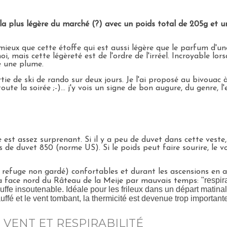
la plus légère du marché (?) avec un poids total de 205g et
mieux que cette étoffe qui est aussi légère que le parfum d'u
 mais cette légèreté est de l'ordre de l'irréel. Incroyable lorsqu
e une plume.
tie de ski de rando sur deux jours. Je l'ai proposé au bivouac à
toute la soirée ;-)... j'y vois un signe de bon augure, du genre, l
est assez surprenant. Si il y a peu de duvet dans cette veste
de duvet 850 (norme US). Si le poids peut faire sourire, le v
efuge non gardé) confortables et durant les ascensions en altit
"respir
s la face nord du Râteau de la Meije par mauvais temps:
fe insoutenable. Idéale pour les frileux dans un départ matinal à
uffé et le vent tombant, la thermicité est devenue trop importante
VENT ET RESPIRABILITÉ