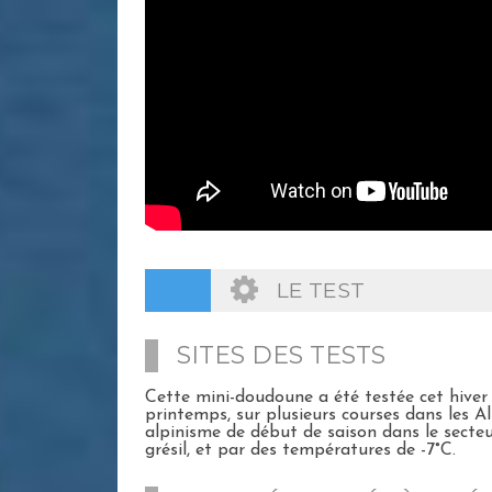
LE TEST
SITES DES TESTS
Cette mini-doudoune a été testée cet hiver
printemps, sur plusieurs courses dans les 
alpinisme de début de saison dans le secteu
grésil, et par des températures de -7°C.