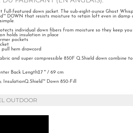
E DU FABRICANT (EN ANGLAIS):
est full-featured down jacket. The sub-eight-ounce Ghost Whi
eld™ DOWN that resists moisture to retain loft even in damp c
simple.
otects individual down fibers from moisture so they keep y
on holds insulation in place
rmer pockets
ocket
e pull hem drawcord
 fabric and super compressible 850F Q.Shield down combine to
Center Back Length27 " / 69 cm
; InsulationQ.Shield™ Down 850-Fill
IEL OUTDOOR