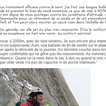
un traitement efficace contre le vent. J'ai fait une longue ball
de et prenant la bise du nord soutenue ce jour de mai à 40/5
r est digne de vous protéger contre les conditions d'altitude
téressante pour un vêtement de ce poids et de cet encombrement
ll, et l'on peut alors monter un sacré cran dans l'échelle de 
e géniale, car elle est en plus très respirante. D'où le confort
'à sa souplesse, en fait une veste au confort optimal.
vouac à 2050m, avec du vent soutenu. Je suis encore plus impre
t est surprenante; Avec une ballade de fin de soirée sur le pla
ser après le dénivelé de la journée. En dernière couche dans le
super confortable qui ne gêne pas les mouvements. Au sommet, j'
mbiance. Quand on la mets dans le sac à dos ou quand la sort, 
ue cette veste n'a pas de capuche ni de poche intérieure."