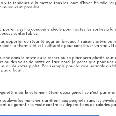
a vite tendance à la mettre tous les jours d'hiver. En ville j'a
oins souvent possible.
à porter, c'est la doudoune idéale pour toutes les sorties à l
ivouacs confortables.
as apporter de sécurité pour un bivouac 4 saisons prévu ou n
este dont la thermicité est suffisante pour constituer un vrai v
 couche dans le mixte ou le rocher où sa place sera plutôt sous 
s ou des voies de mixte en face nord. Je pense que pour une cou
ns ou de votre piolet. Par exemple pour la voie normale du Mo
 pas à bout...
légèreté, mais le vêtement étant assez génial, ce n'est pas éton
tre soulevé; les manches s'arrêtent aux poignets sans les env
nt de garantir la veste contre les déperditions de calories par