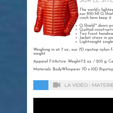
SUR LE SIT
The world’s light
our 850-fill Q.Shi
cinch hem keep it 
Q.Shield™ down pr
Quilted constructi
Two front handwa
Jacket stows in p
Lightweight singl
Weighing in at 7 oz., our 7D ripstop nylon
weight.
Apparel FitActive: Weight7.2 oz. / 205 g. 
Materials: BodyWhisperer 7D x 10D Ripstop
LA VIDÉO - MATER