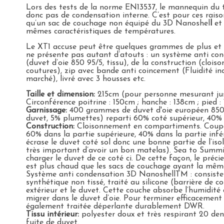
Lors des tests de la norme EN13537, le mannequin du t
donc pas de condensation interne. C’est pour ces raiso
qu’un sac de couchage non équipé du 3D Nanoshel
l
et 
mêmes caractéristiques de températures.
Le XT1 accuse peut être quelques grammes de plus et 
ne présente pas autant d’atouts : un système anti cond
(duvet d’oie 850 95/5, tissu), de la construction (cloi
coutures), zip avec bande anti coincement (Fluidité i
marché), livré avec 3 housses etc.
Taille et dimension:
215cm (pour personne mesurant jusq
Circonférence poitrine : 150cm ; hanche : 138cm ; pied :
Garnissage:
400 grammes de duvet d'oie européen 850+
duvet, 5% plumettes) reparti 60% coté supérieur, 40% 
Construction:
Cloisonnement en compartiments. Coupe d
60% dans la partie supérieure, 40% dans la partie infér
écrase le duvet coté sol donc une bonne partie de l’isol
très important d’avoir un bon matelas). Sea to Summi
charger le duvet de ce coté ci. De cette façon, le précie
est plus chaud que les sacs de couchage ayant la mêm
Système anti condensation 3D NanoshellTM : consiste 
synthétique non tissé, traité au silicone (barrière de c
extérieur et le duvet. Cette couche absorbe l’humidit
migrer dans le duvet d’oie. Pour terminer efficacement 
également traitée déperlante durablement DWR.
Tissu intérieur:
polyester doux et très respirant 20 den
fuite de duvet.