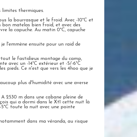
s limites thermiques.
s la bourrasque et le froid. Avec -10°C et
un bon matelas bien froid, et avec des
ouvre la capuche. Au matin 0°C, capuche
r je l'emmène ensuite pour un raid de
rtout le fastidieux montage du camp,
nte avec un -14°C extérieur et -5/-6°C
s pieds. Ce n'est que vers les 4hoo que je
eaucoup plus d'humidité avec une averse
do. A 2530 m dans une cabane pleine de
çois qui a dormi dans le Xt1 cette nuit là
-5°C toute la nuit avec une pointe
e, notamment dans ma véranda, au risque