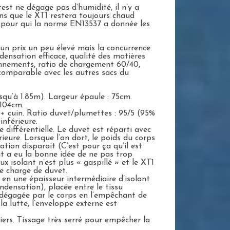
est ne dégage pas d’humidité, il n’y a
ns que le XT1 restera toujours chaud
pour qui la norme EN13537 a donnée les
un prix un peu élevé mais la concurrence
ensation efficace, qualité des matières
sonnements, ratio de chargement 60/40,
ncomparable avec les autres sacs du
u’à 1.85m). Largeur épaule : 75cm.
 104cm.
 cuin. Ratio duvet/plumettes : 95/5 (95%
inférieure.
ifférentielle. Le duvet est réparti avec
ieure. Lorsque l’on dort, le poids du corps
ation disparait (C’est pour ça qu’il est
t a eu la bonne idée de ne pas trop
ux isolant n’est plus « gaspillé » et le XT1
e charge de duvet.
en une épaisseur intermédiaire d’isolant
ondensation), placée entre le tissu
é dégagée par le corps en l’empêchant de
la lutte, l’enveloppe externe est
iers. Tissage très serré pour empêcher la