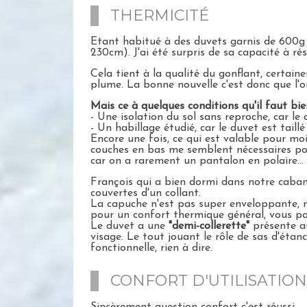
THERMICITÉ
Etant habitué à des duvets garnis de 600g 
230cm). J'ai été surpris de sa capacité à r
Cela tient à la qualité du gonflant, certain
plume. La bonne nouvelle c'est donc que l'o
Mais ce à quelques conditions qu'il faut bien 
- Une isolation du sol sans reproche, car le 
- Un habillage étudié, car le duvet est taillé
Encore une fois, ce qui est valable pour m
couches en bas me semblent nécessaires pour
car on a rarement un pantalon en polaire...
François qui a bien dormi dans notre caba
couvertes d'un collant.
La capuche n'est pas super enveloppante, ma
pour un confort thermique général, vous po
Le duvet a une
"demi-collerette"
présente au
visage. Le tout jouant le rôle de sas d'étanch
fonctionnelle, rien à dire.
CONFORT D'UTILISATION