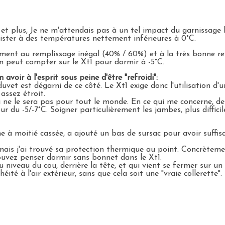
et plus, Je ne m'attendais pas à un tel impact du garnissage
ésister à des températures nettement inférieures à 0°C.
ement au remplissage inégal (40% / 60%) et à la très bonne respi
n peut compter sur le Xt1 pour dormir à -5°C.
avoir à l'esprit sous peine d'être "refroidi":
duvet est dégarni de ce côté. Le Xt1 exige donc l'utilisation d'
 assez étroit.
oi ne le sera pas pour tout le monde. En ce qui me concerne, 
 du -5/-7°C. Soigner particulièrement les jambes, plus diffic
ne à moitié cassée, a ajouté un bas de sursac pour avoir suf
is j'ai trouvé sa protection thermique au point. Concrètement
uvez penser dormir sans bonnet dans le Xt1.
 niveau du cou, derrière la tête, et qui vient se fermer sur u
éité à l'air extérieur, sans que cela soit une "vraie collerette"