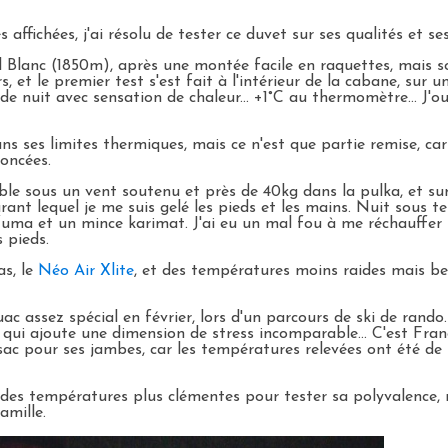
ffichées, j'ai résolu de tester ce duvet sur ses qualités et se
 Blanc (1850m), après une montée facile en raquettes, mais sou
s, et le premier test s'est fait à l'intérieur de la cabane, sur 
de nuit avec sensation de chaleur... +1°C au thermomètre... J'
ns ses limites thermiques, mais ce n'est que partie remise, ca
noncées.
le sous un vent soutenu et près de 40kg dans la pulka, et su
rant lequel je me suis gelé les pieds et les mains. Nuit sous te
ma et un mince karimat. J'ai eu un mal fou à me réchauffer le
 pieds.
s, le
Néo Air Xlite
, et des températures moins raides mais b
ouac assez spécial en février, lors d'un parcours de ski de ran
e qui ajoute une dimension de stress incomparable... C'est Fran
sac pour ses jambes, car les températures relevées ont été de 
ec des températures plus clémentes pour tester sa polyvalenc
amille.