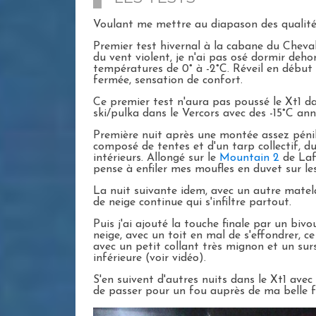
Voulant me mettre au diapason des qualités a
Premier test hivernal à la cabane du Cheval
du vent violent, je n'ai pas osé dormir dehor
températures de 0° à -2°C. Réveil en début 
fermée, sensation de confort.
Ce premier test n'aura pas poussé le Xt1 da
ski/pulka dans le Vercors avec des -15°C an
Première nuit après une montée assez pénib
composé de tentes et d'un tarp collectif, du
intérieurs. Allongé sur le
Mountain 2
de Lafu
pense à enfiler mes moufles en duvet sur les
La nuit suivante idem, avec un autre matela
de neige continue qui s'infiltre partout.
Puis j'ai ajouté la touche finale par un biv
neige, avec un toit en mal de s'effondrer, c
avec un petit collant très mignon et un sur
inférieure (voir vidéo).
S'en suivent d'autres nuits dans le Xt1 av
de passer pour un fou auprès de ma belle f