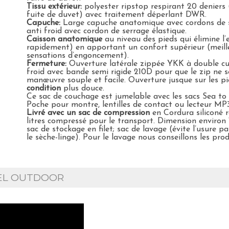
Tissu extérieur:
polyester ripstop respirant 20 deniers 
fuite de duvet) avec traitement déperlant DWR.
Capuche:
Large capuche anatomique avec cordons de ser
anti froid avec cordon de serrage élastique.
Caisson anatomique
au niveau des pieds qui élimine l’
rapidement) en apportant un confort supérieur (meill
sensations d’engoncement).
Fermeture:
Ouverture latérale zippée YKK à double cur
froid avec bande semi rigide 210D pour que le zip ne s
manœuvre souple et facile. Ouverture jusque sur les pie
condition
plus douce.
Ce sac de couchage est jumelable avec les sacs Sea to
Poche pour montre, lentilles de contact ou lecteur MP
Livré avec un sac de compression
en Cordura siliconé r
litres compressé pour le transport. Dimension environ 
sac de stockage en filet; sac de lavage (évite l’usure 
le sèche-linge). Pour le lavage nous conseillons les pro
IEL OUTDOOR