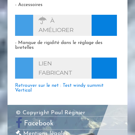
- Accessoires
À
AMÉLIORER
- Manque de rigidité dans le réglage des
bretelles
LIEN
FABRICANT
Retrouver sur le net : Test windy summit
Vertical
© Copyright Paul Régnier
Facebook
Mentions légales