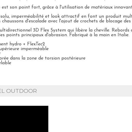
 est son point fort, grâce à l'utilisation de matériaux innova
olu, imperméabilité et look attractif en font un produit mult
s chaussons d'escalade avec l'ajout de crochets de blocage des
tidirectionnel 3D Flex System qui libère la cheville. Rebord
es points principaux d'abrasion. Fabriqué à la main en Italie.
ment hydro + FlexTec2
supérieure imperméable
t
rée dans la zone de torsion postérieure
elable
IEL OUTDOOR