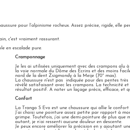
ussure pour l’alpinisme rocheux. Assez précise, rigide, elle
ain, c'est vraiment rassurant.
le en escalade pure.
Cramponnage
Je les ai utilisées uniquement avec des crampons alu à
la voie normale du Dôme des Écrins et des moins facile
nord de la dent Zsigmondy à la Meije (70° max).
La chaussure n'est pas indiquée pour des pentes très
révélé satisfaisant avec les crampons. La technicité et
résultat positif. A noter un laçage précis, efficace, et
Confort
La Trango S Evo est une chaussure qui allie le confort 
J’ai choisi une pointure assez petite par rapport à mo
grimpe. Toutefois, j’ai une demi-pointure de plus que 
autant, je n’ai ressenti aucune douleur en descente.
Je peux encore améliorer la précision en y ajoutant une