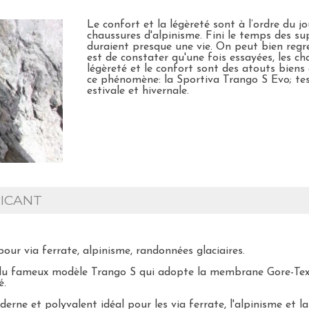
Le confort et la légèreté sont à l’ordre du j
chaussures d'alpinisme. Fini le temps des su
duraient presque une vie. On peut bien regre
est de constater qu'une fois essayées, les c
légèreté et le confort sont des atouts biens
ce phénomène: la Sportiva Trango S Evo; test
estivale et hivernale.
ICANT
pour via ferrate, alpinisme, randonnées glaciaires.
du fameux modèle Trango S qui adopte la membrane Gore-Tex®
é.
rne et polyvalent idéal pour les via ferrate, l'alpinisme et l