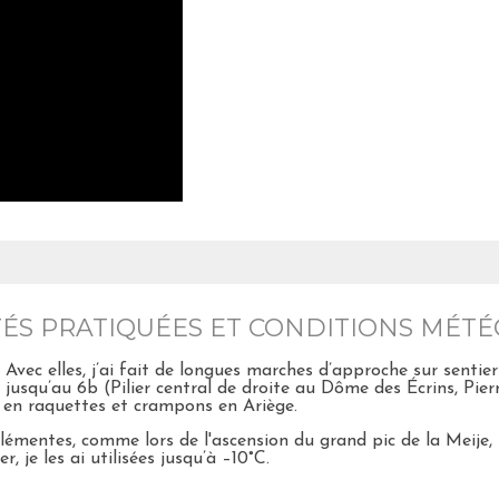
VITÉS PRATIQUÉES ET CONDITIONS MÉTÉ
s. Avec elles, j’ai fait de longues marches d’approche sur sent
 jusqu’au 6b (Pilier central de droite au Dôme des Écrins, Pier
l en raquettes et crampons en Ariège.
clémentes, comme lors de l'ascension du grand pic de la Meije,
, je les ai utilisées jusqu’à –10°C.