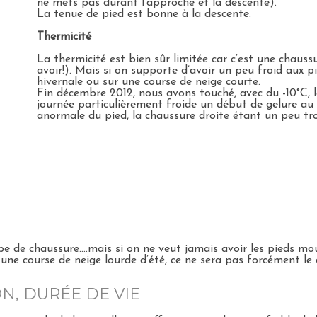
ne mets pas durant l’approche et la descente).
La tenue de pied est bonne à la descente.
Thermicité
La thermicité est bien sûr limitée car c’est une chauss
avoir!). Mais si on supporte d’avoir un peu froid aux pi
hivernale ou sur une course de neige courte.
Fin décembre 2012, nous avons touché, avec du -10°C, le
journée particulièrement froide un début de gelure au
anormale du pied, la chaussure droite étant un peu tro
 de chaussure....mais si on ne veut jamais avoir les pieds mou
r une course de neige lourde d’été, ce ne sera pas forcément le c
ON, DURÉE DE VIE