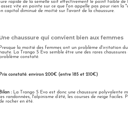
usure rapide de la semelle soit effectivement le point faible d
ssez vite en pointe sur ce que l'on appelle pas pour rien la "c
on capital diminué de moitié sur l'avant de la chaussure.
Une chaussure qui convient bien aux femmes
Presque la moitié des femmes ont un problème d'irritation du 
haute. La Trango S Evo semble être une des rares chaussures q
problème constaté.
Prix constaté: environ 200€ (entre 185 et 210€)
Bilan :
La Trango S Evo est donc une chaussure polyvalente mai
les randonnées, l'alpinisme d’été, les courses de neige faciles.
de rocher en été.