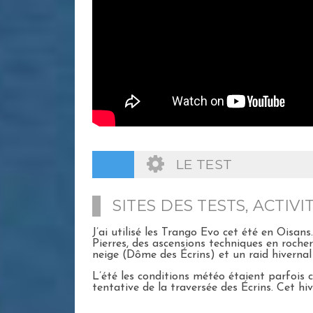
LE TEST
SITES DES TESTS, ACTI
J’ai utilisé les Trango Evo cet été en Oisan
Pierres, des ascensions techniques en rocher
neige (Dôme des Écrins) et un raid hiverna
L’été les conditions météo étaient parfois 
tentative de la traversée des Écrins. Cet hiver