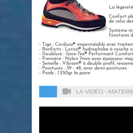
La légèreté
Confort abs
de celui de
Système mul
fonctions d
- Tige : Cordura® imperméable avec traite
- Renforts : Lorica® hydrophobe à couche 
- Doublure : Gore-Tex® Performant Comfor
- Première : Nylon 7mm avec épaisseur majo
- Semelle : Vibram® à double profil, ressem
- Pointures : 39 - 48, avec demi-pointures
- Poids : 1.250gr la paire
LA VIDÉO - MATER