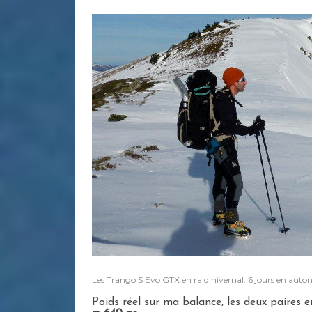
Les Trango S Evo GTX en raid hivernal. 6 jours en auto
Poids réel sur ma balance, les deux paires 