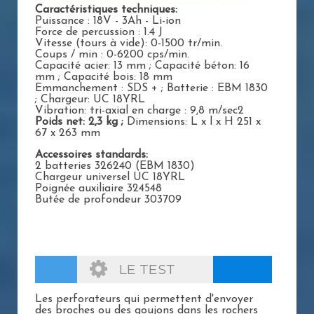
Caractéristiques techniques:
Puissance : 18V - 3Ah - Li-ion
Force de percussion : 1.4 J
Vitesse (tours à vide): 0-1500 tr/min.
Coups / min : 0-6200 cps/min.
Capacité acier: 13 mm ; Capacité béton: 16
mm ; Capacité bois: 18 mm
Emmanchement : SDS + ; Batterie : EBM 1830
; Chargeur: UC 18YRL
Vibration: tri-axial en charge : 9,8 m/sec2
Poids net: 2,3 kg ;
Dimensions: L x l x H 251 x
67 x 263 mm
Accessoires standards:
2 batteries 326240 (EBM 1830)
Chargeur universel UC 18YRL
Poignée auxiliaire 324548
Butée de profondeur 303709
LE TEST
Les perforateurs qui permettent d'envoyer
des broches ou des goujons dans les rochers