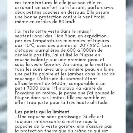
ces températures là elle joue son rôle en
assurant un confort satisfaisant, parfois avec
deux petites couches en dessous. Elle assure
une bonne protection contre le vent froid,
même en rafales de 80km/h.
J'ai testé cette veste dans le massif
septentrional des Tian Shan, en expédition,
par des températures minimales inférieures
aux -10°C, avec des pointes à -20°/-25°C. Lors
d'étapes journalières de 600 à 1000m de
dénivelé positifs, j'ai utilisé la Nupse en
couche isolante, sur une première peau et
sous la veste Goretex. Au camp, je la mettais
tous les soirs avec une première peau en laine,
une petite polaire et les jambes dans le sac de
couchage. L'altitude du sommet étant
officiellement de 6400m, comparable à un
petit 7000 dans l'Himalaya -la rareté de
l'oxygène en moins-, je pense que j'ai poussé la
Nupse dans ses limites. Elle me semble en
effet trop juste pour la très haute altitude.
Les points qui la limitent
- Une capuche sans garnissage. Si elle est
toujours intéressante à mettre sous la
capuche de la veste goretex, elle n'assure pas
la protection thermique du crâne ce qui est