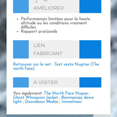
AMÉLIORER
Performances limitées pour la haute
altitude ou les conditions vraiment
difficiles.
Rapport prix/poids
LIEN
FABRICANT
Retrouver sur le net : Test veste Nuptse (The
north face)
À VISITER
Voir également:
The North Face Nupse
;
Ghost Whisperer Jacket
;
Bionnassay down
light
;
Doondoon Wedze
;
Immelman