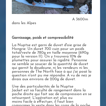
A 3600m
dans les Alpes
Garnissage, poids et compressibilité
La Nuptse est garni de duvet d'oie grise de
Hongrie. Un duvet 700 cuin pour un poids
total/veste de 780g en taille moyenne (690g
pour la version II). On y trouvera 10% de
plumettes pour assurer la rigidité. Personne
ne semble se soucier de la quantité de duvet
qui garnit la doudoune, ni les vendeurs ni les
personnes de The North face à qui j'ai posé la
question n'ont pu me répondre. A vu de nez je
dirais aux environs de 200g de duvet.
Une des particularités de la Nuptse
Jacket est sa faculté de rangement dans la
poche droite qui fait sac de compression en se
retournant. L'opération est plus ou
moins facile à effectuer, il faut bien
comprimer la veste dans les coins de la poche