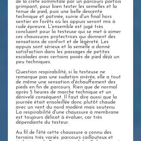
de la crête sommitale par un parcours parfois
grimpant, pour bien tester les semelles et la
tenue de pied, puis une belle descente
technique et patinée, suivie d'un final hors
sentier en forêts où les appuis seront mis à
rude épreuve. L'ensemble est jugé très
concluant pour la testeuse qui se met à aimer
ces chaussures protectrices qui donnent des
sensations de confort et de légèreté. Les
appuis sont sérieux et la semelle a donné
satisfaction dans les passages de petites
escalades avec certains posés de pied déjà un
peu techniques.
Question respirabilité, si la testeuse ne
remarque pas une sudation avérée, elle a tout
de même une sensation d'échauffement des
pieds en fin de parcours. Rien que de normal
après 5 heures de marche technique et un
dénivelé conséquent. Il faut dire aussi que la
journée était ensoleillée donc plutôt chaude
avec un vent du nord modéré mais soutenu.
La respirabilité d'une chaussure à membrane
est toujours délicat à évaluer, car très
dépendante du testeur.
Au fil de l'été cette chaussure a connu des
terrains très variés: parcours caillouteux et