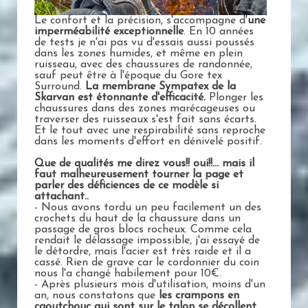
Le confort et la précision, s'accompagne d'
une
imperméabilité exceptionnelle
. En 10 années
de tests je n'ai pas vu d'essais aussi poussés
dans les zones humides, et même en plein
ruisseau, avec des chaussures de randonnée,
sauf peut être à l'époque du Gore tex
Surround.
La membrane Sympatex de la
Skarvan est étonnante d'efficacité.
Plonger les
chaussures dans des zones marécageuses ou
traverser des ruisseaux s'est fait sans écarts.
Et le tout avec une respirabilité sans reproche
dans les moments d'effort en dénivelé positif.
Que de qualités me direz vous!! oui!!... mais il
faut malheureusement tourner la page et
parler des déficiences de ce modèle si
attachant..
- Nous avons tordu un peu facilement un des
crochets du haut de la chaussure dans un
passage de gros blocs rocheux. Comme cela
rendait le délassage impossible, j'ai essayé de
le détordre, mais l'acier est très raide et il a
cassé. Rien de grave car le cordonnier du coin
nous l'a changé habilement pour 10€.
- Après plusieurs mois d'utilisation, moins d'un
an, nous constatons que
les crampons en
caoutchouc qui sont sur le talon se décollent