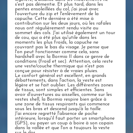
s'est pas démentie. Et plus tard, dans les
pentes ensoleillées du col, j'ai joué avec
l'ouverture du zip et l'enlèvement de la
capuche. Cette dernière a été mise à
contribution sur les deux jours, où les rafales
nous ont régulièrement rendu visite au
sommet des cols. J'ai utilisé également un tour
de cou, qui a été plus qu'utile dans les
moments les plus froids, la capuche ne
couvrant pas le bas du visage. Je pense que
l'on peut fonctionner comme cela, sans
hardshell avec la Bormio II dans ce genre de
conditions (froid et sec). Attention, cela reste
une veste/couche thermique qui n'est pas
conçue pour résister à de vraies pluies.
Le confort général est excellent, en grands
débattements, dans l'action, la veste est
légère et se fait oublier. Les différentes zones
de tissus, sont simples et efficientes. Sans
avoir d'ouvertures au aisselles, comme sur les
vestes shell, la Bormio respire bien grâce à
une zone de tissus respirants qui commence
sous les bras et descend jusqu'à la taille.
J'ai encore regretté l'absence de poche
intérieure, lorsqu'il faut porter un smartphone
(GPS), ou payer un coup à boire à son copain
dans la vallée et que l'on a toujours la veste
sur le dos.