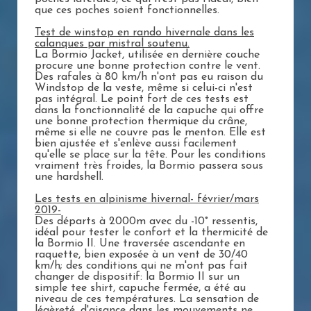
que ces poches soient fonctionnelles.
Test de winstop en rando hivernale dans les
calanques par mistral soutenu.
La Bormio Jacket, utilisée en dernière couche
procure une bonne protection contre le vent.
Des rafales à 80 km/h n'ont pas eu raison du
Windstop de la veste, même si celui-ci n'est
pas intégral. Le point fort de ces tests est
dans la fonctionnalité de la capuche qui offre
une bonne protection thermique du crâne,
même si elle ne couvre pas le menton. Elle est
bien ajustée et s'enlève aussi facilement
qu'elle se place sur la tête. Pour les conditions
vraiment très froides, la Bormio passera sous
une hardshell.
Les tests en alpinisme hivernal- février/mars
2019-
Des départs à 2000m avec du -10° ressentis,
idéal pour tester le confort et la thermicité de
la Bormio II. Une traversée ascendante en
raquette, bien exposée à un vent de 30/40
km/h; des conditions qui ne m'ont pas fait
changer de dispositif: la Bormio II sur un
simple tee shirt, capuche fermée, a été au
niveau de ces températures. La sensation de
légèreté, d'aisance dans les mouvements ne