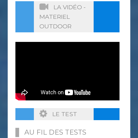
LA VIDÉO -
MATERIEL
OUTDOOR
LE TEST
AU FIL DES TESTS