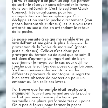
j'ai vu et essayé à ce jour:
un clip qui permet
de sortir le réservoir sans démonter le tuyau
dans son intégralité. C'est le système Quick
Connect, très avantageux pour les
manipulations et les remplissages. On
déclippe et on sort la poche directement (voir
photo horizontale ci-dessus), et le tuyau reste
attaché au sac à dos en attendant le retour
de la poche.
Je passe ensuite à ce qui me semble être un
vrai défaut et me gêne le plus:
l'absence de
protection de la "valve de morsure" (photo
juste ci-dessus). Celle-ci n'est donc pas
protégée du terrain ou de quoi que ce soit. Il
est donc d'autant plus important de bien
positionner le tuyau sur le sac pour qu'il ne
touche pas le sol lors des poses ou au bivouac.
Vu l'omniprésence des moutons sur les
différents parcours de montagne, je regrette
bien cette absence de protection pour un
embout où l'on colle ses lèvres.
J'ai trouvé que l'ensemble était pratique à
manipuler:
l'ouverture/fermeture de la poche
se fait par une glissière plastique qui
verrouille une pliure préformée très au point.
On a pas à forcer pour fermer la poche