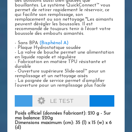
des boissons aussi bien glacées que
bouillantes. Le système QuickConnect™ vous
permet de retirer rapidement le réservoir, ce
qui facilite son remplissage, son
remplacement ou son nettoyage.*Les aimants
peuvent dérégler les boussoles. Il est
recommandé de toujours tenir à l’écart votre
boussole des embouts aimantés.
- Sans BPA
(Bisphénol A)
- Plaque Hydrostatique soudée
- La valve de bouche permet une alimentation
en liquide rapide et régulière
- Fabrication en matière TPU résistante et
durable
- Ouverture supérieure Slide-seal™ pour un
remplissage et un nettoyage aisés
- La poignée de service permet d’amplifier
l’ouverture pour un remplissage plus facile
LE TEST
Poids officiel (données fabricant): 210 g - Sur
ma balance: 220g
Dimensions maximum (cm): 35 (l) x 15 (w) x 6
(d)