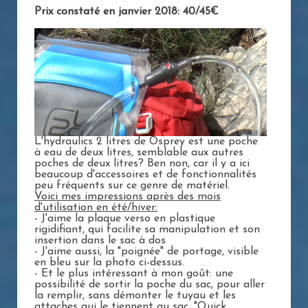
Prix constaté en janvier 2018: 40/45€
L'hydraulics 2 litres de Osprey est une poche
à eau de deux litres, semblable aux autres
poches de deux litres? Ben non, car il y a ici
beaucoup d'accessoires et de fonctionnalités
peu fréquents sur ce genre de matériel.
Voici mes impressions après des mois
d'utilisation en été/hiver:
- J'aime la plaque verso en plastique
rigidifiant, qui facilite sa manipulation et son
insertion dans le sac à dos
- J'aime aussi, la "poignée" de portage, visible
en bleu sur la photo ci-dessus.
- Et le plus intéressant à mon goût: une
possibilité de sortir la poche du sac, pour aller
la remplir, sans démonter le tuyau et les
attaches qui le tiennent au sac. "Quick