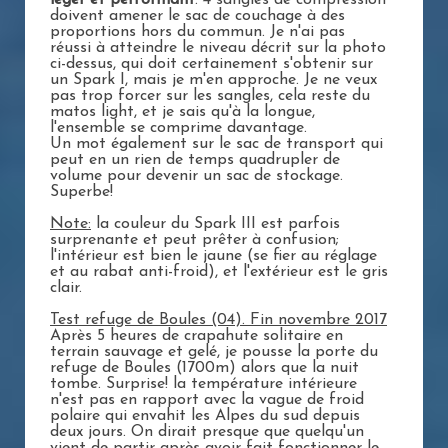
léger et performant
. 4 sangles de compression
doivent amener le sac de couchage à des
proportions hors du commun. Je n'ai pas
réussi à atteindre le niveau décrit sur la photo
ci-dessus, qui doit certainement s'obtenir sur
un Spark I, mais je m'en approche. Je ne veux
pas trop forcer sur les sangles, cela reste du
matos light, et je sais qu'à la longue,
l'ensemble se comprime davantage.
Un mot également sur le sac de transport qui
peut en un rien de temps quadrupler de
volume pour devenir un sac de stockage.
Superbe!
Note:
la couleur du Spark III est parfois
surprenante et peut prêter à confusion;
l'intérieur est bien le jaune (se fier au réglage
et au rabat anti-froid), et l'extérieur est le gris
clair.
Test refuge de Boules (04). Fin novembre 2017
Après 5 heures de crapahute solitaire en
terrain sauvage et gelé, je pousse la porte du
refuge de Boules (1700m) alors que la nuit
tombe. Surprise! la température intérieure
n'est pas en rapport avec la vague de froid
polaire qui envahit les Alpes du sud depuis
deux jours. On dirait presque que quelqu'un