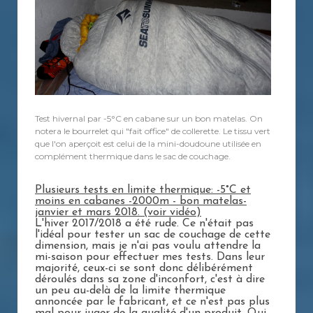
Test hivernal par -5°C en cabane sur un bon matelas. On
notera le bourrelet qui "fait office" de collerette. Le tissu vert
que l'on aperçoit est celui de la mini-doudoune utilisée en
complément thermique dans le sac de couchage.
Plusieurs tests en limite thermique: -5°C et
moins en cabanes -2000m - bon matelas-
janvier et mars 2018. (voir vidéo)
L'hiver 2017/2018 a été rude. Ce n'était pas
l'idéal pour tester un sac de couchage de cette
dimension, mais je n'ai pas voulu attendre la
mi-saison pour effectuer mes tests. Dans leur
majorité, ceux-ci se sont donc délibérément
déroulés dans sa zone d'inconfort, c'est à dire
un peu au-delà de la limite thermique
annoncée par le fabricant, et ce n'est pas plus