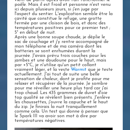
vient de partir après avoir fait fonctionner le
poêle. Mais il est froid et personne n'est venu
ici depuis plusieurs jours, si j'en juge par
l'aspect du sentier. L'explication semble être la
cavité que constitue le refuge, une grotte
fermée par une cloison de bois, et donc des
températures positives pour ce premier test ;
5° en début de nuit.
Après une bonne soupe chaude, je déplie le
sac de couchage et j'y rentre accompagné de
mon téléphone et de ma caméra dont les
batteries se sont enrhumées durant la
journée. J'avais prévu trois couches pour les
jambes et une doudoune pour le haut, mais
par +5°C, je n'utilise qu'un petit collant
vraiment léger, et la veste
Warmit
que je teste
actuellement. J'ai tout de suite une belle
sensation de chaleur, dont je profite pour me
relaxer et récupérer de la journée. Je sombre
pour me réveiller une heure plus tard car j'ai
trop chaud. Les 435 grammes de duvet d'oie
top qualité se révèlent bien présents. J'enlève
les chaussettes, j'ouvre la capuche et le haut
du zip. Je finirais la nuit tranquillement
comme cela. Un test qui donne à penser que
le Spark III va avoir son mot à dire par
températures négatives.