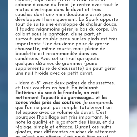
chaude, impossible d'être à l'aise dans la
cabane à cause du froid. Je rentre avec tout le
matos électrique dans le duvet et trois
couches dont une mini-doudoune assez peu
développée thermiquement. Le Spark apporte
tout de suite une enveloppe de chaleur douce.
Il faudra néanmoins gérer le bas du corps. Un
collant sous le pantalon, d'une part, et
surtout une double peau sur les pieds est très
importante. Une deuxième paire de grosse
chaussette, même courte, mais pleine de
bouclette est recommandée dans ces
conditions. Avec cet attirail qui ajoute
quelques dizaines de grammes (paire
supplémentaire de chaussette) on peut gérer
une nuit froide avec ce petit duvet.
- Idem à -5°, avec deux paires de chaussettes,
et trois couches en haut.
En éclairant
l'intérieur du sac à la frontale, on voit
nettement l'opacité du garnissage... et les
zones vides près des coutures
. Je comprends
que l'on ne peut pas remplir totalement un
tel espace avec ce volume de duvet. C'est
pourquoi l'habillage est très important. Je
note la qualité et le confort des tissus, et du
réglage, simple et efficace. Durant ces nuits
glacées, mes différentes couches de vêtement