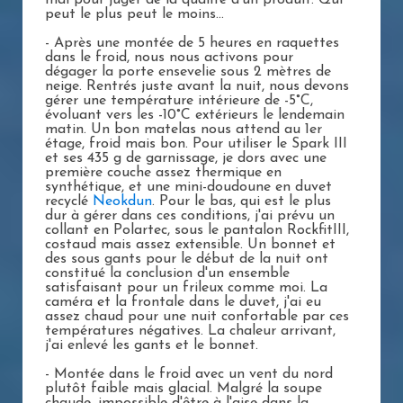
mal pour juger de la qualité d'un produit. Qui
peut le plus peut le moins...
- Après une montée de 5 heures en raquettes
dans le froid, nous nous activons pour
dégager la porte ensevelie sous 2 mètres de
neige. Rentrés juste avant la nuit, nous devons
gérer une température intérieure de -5°C,
évoluant vers les -10°C extérieurs le lendemain
matin. Un bon matelas nous attend au 1er
étage, froid mais bon. Pour utiliser le Spark III
et ses 435 g de garnissage, je dors avec une
première couche assez thermique en
synthétique, et une mini-doudoune en duvet
recyclé
Neokdun
. Pour le bas, qui est le plus
dur à gérer dans ces conditions, j'ai prévu un
collant en Polartec, sous le pantalon RockfitIII,
costaud mais assez extensible. Un bonnet et
des sous gants pour le début de la nuit ont
constitué la conclusion d'un ensemble
satisfaisant pour un frileux comme moi. La
caméra et la frontale dans le duvet, j'ai eu
assez chaud pour une nuit confortable par ces
températures négatives. La chaleur arrivant,
j'ai enlevé les gants et le bonnet.
- Montée dans le froid avec un vent du nord
plutôt faible mais glacial. Malgré la soupe