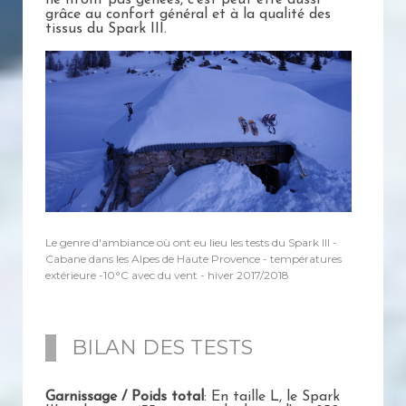
ne m'ont pas gênées, c'est peut être aussi
grâce au confort général et à la qualité des
tissus du Spark III.
Le genre d'ambiance où ont eu lieu les tests du Spark III -
Cabane dans les Alpes de Haute Provence - températures
extérieure -10°C avec du vent - hiver 2017/2018
BILAN DES TESTS
Garnissage / Poids total
: En taille L, le Spark