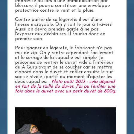
improvisé ou lors d'une immobilisation par
blessure, il pourra constituer une enveloppe
protectrice contre le vent et la pluie.
Contre partie de sa légèreté; il est d'une
finesse incroyable. On y voit le jour à travers!
Aussi on devra prendre garde à ne pas
l'exposer aux déchirures. Il faudra donc en
prendre soin.
Pour gagner en légèreté, le fabricant n'a pas
mis de zip. On y rentre cependant facilement
et le serrage de la capuche est simple. Je
préconise de rentrer le duvet vide à l'intérieur
du A Guru avant de se coucher car se mettre
d'abord dans le duvet et enfiler ensuite le sur
sac se révèle sportif au moment d'ajuster les
deux capuches. -
Note août 2013 - cela dépend
en fait de la taille du duvet. J'ai pu l'enfiler une
fois dans le duvet avec un petit duvet de 800g.