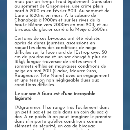
mais par un temps froid également. Sans abri
au sommet de Grisonnière, une crête plein
nord à 2010 m en février 2011. Au sommet de
Lure à 1820m, en mars. A la cabane de
Chanabaja à 1900m et sur les rives de la
haute Bléone vers 2000m en mai 2011, et au
bivouac du glacier carré à la Meije à 3600m.
Certains de ces bivouacs ont été réalisés
après de dures journées: ascensions en
raquettes dans des conditions de neige
difficiles sur la face nord de l'Estrop avec 50
cm de poudreuse et un sac chargé à plus de
18kg!; longue traversée de crêtes avec 4
sommets effilés en mauvaises conditions de
neige en mai 2011 (Caduc, Mourre Gros,
Rougnouse, Tête Noire) avec un engagement
et une tension non négligeable dues aux
conditions difficiles.
Le sur sac A Guru est d'une incroyable
légèreté
170grammes. Il se range très facilement dans
un petit sac et se cale dans un coin du sac à
dos. A ce poids là on peut imaginer le prendre
dans n'importe qu'elles conditions comme
élément de sécurité, en cas de bivouac