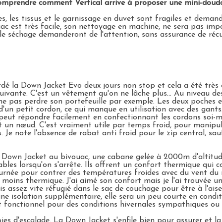
mprendre comment Vertical arrive à proposer une mini-doudo
les tissus et le garnissage en duvet sont fragiles et demande
uac est très facile, son nettoyage en machine, ne sera pas im
t le séchage demanderont de l'attention, sans assurance de ré
gardé la Down Jacket Evo deux jours non stop et cela a été très
uivante. C'est un vêtement qu'on ne lâche plus... Au niveau des
 ne pas perdre son portefeuille par exemple. Les deux poches 
d'un petit cordon, ce qui manque en utilisation avec des gants
n peut répondre facilement en confectionnant les cordons soi-
it un nœud. C'est vraiment utile par temps froid, pour manipul
. Je note l'absence de rabat anti froid pour le zip central, sa
é la Down Jacket au bivouac, une cabane gelée à 2000m d'altit
es lorsqu'on s'arrête. Ils offrent un confort thermique qui co
rnée pour contrer des températures froides avec du vent du n
l moins thermique. J'ai aimé son confort mais je l'ai trouvée 
s assez vite réfugié dans le sac de couchage pour être à l'aise. 
 isolation supplémentaire, elle sera un peu courte en conditio
 fonctionnel pour des conditions hivernales sympathiques ou 
es d'escalade
. La Down Jacket s'enfile bien pour assurer et l