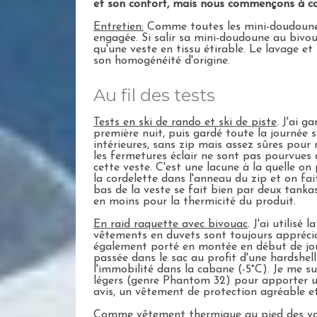
et son confort, mais nous commençons à co
Entretien:
Comme toutes les mini-doudounes, 
engagée. Si salir sa mini-doudoune au bivo
qu'une veste en tissu étirable. Le lavage e
son homogénéité d'origine.
Au fil des tests
Tests en ski de rando et ski de piste
. J'ai 
première nuit, puis gardé toute la journée s
intérieures, sans zip mais assez sûres pour
les fermetures éclair ne sont pas pourvues 
cette veste. C'est une lacune à la quelle o
la cordelette dans l'anneau du zip et on fa
bas de la veste se fait bien par deux tankas
en moins pour la thermicité du produit.
En raid raquette avec bivouac
. J'ai utilis
vêtements en duvets sont toujours appréciabl
également porté en montée en début de jou
passée dans le sac au profit d'une hardshel
l'immobilité dans la cabane (-5°C). Je me sui
légers (genre Phantom 32) pour apporter une
avis, un vêtement de protection agréable et
Comme vêtement thermique au pied des voi