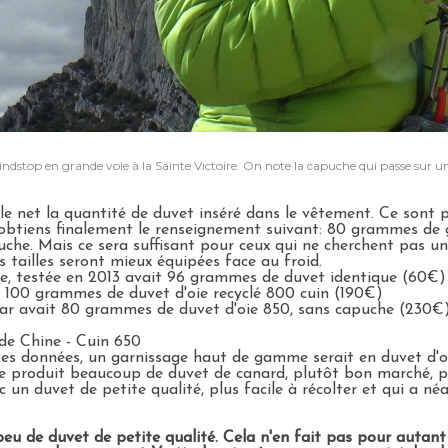
stop en grande voie à la Sainte Victoire. On note la capuche qui passe sur un c
ur le net la quantité de duvet inséré dans le vêtement. Ce son
btiens finalement le renseignement suivant: 80 grammes de gar
uche. Mais ce sera suffisant pour ceux qui ne cherchent pas
s tailles seront mieux équipées face au froid.
, testée en 2013 avait 96 grammes de duvet identique (60€)
t 100 grammes de duvet d'oie recyclé 800 cuin (190€)
r avait 80 grammes de duvet d'oie 850, sans capuche (230€)
de Chine - Cuin 650
e ces données, un garnissage haut de gamme serait en duvet 
ne produit beaucoup de duvet de canard, plutôt bon marché, p
un duvet de petite qualité, plus facile à récolter et qui a né
eu de duvet de petite qualité. Cela n'en fait pas pour autant