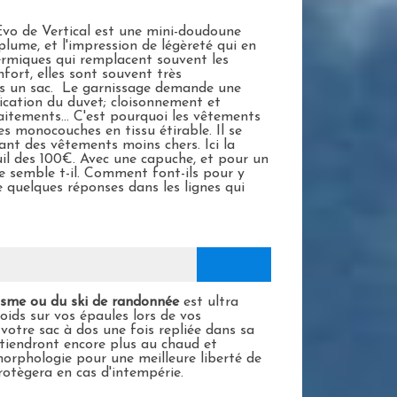
Evo de Vertical est une mini-doudoune
plume, et l'impression de légèreté qui en
ermiques qui remplacent souvent les
fort, elles sont souvent très
ns un sac. Le garnissage demande une
fication du duvet; cloisonnement et
aitements... C'est pourquoi les vêtements
es monocouches en tissu étirable. Il se
ant des vêtements moins chers. Ici la
il des 100€. Avec une capuche, et pour un
 semble t-il. Comment font-ils pour y
te quelques réponses dans les lignes qui
nisme ou du ski de randonnée
est ultra
oids sur vos épaules lors de vos
votre sac à dos une fois repliée dans sa
tiendront encore plus au chaud et
orphologie pour une meilleure liberté de
otègera en cas d'intempérie.