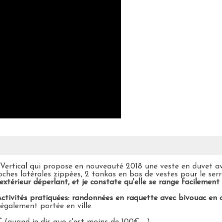
 Vertical qui propose en nouveauté 2018 une veste en duvet a
ches latérales zippées, 2 tankas en bas de vestes pour le ser
xtérieur déperlant, et je constate qu'elle se range facilement
ctivités pratiquées: randonnées en raquette avec bivouac en ca
i également portée en ville.
€
(quand je dis que c'est moins de 100€ ...)