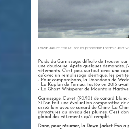
Down Jacket Evo utilisée en protection thermique et wind
Poids du Garnissage:
difficile de trouver s
une doudoune. Après quelques demandes, j'o
vêtements. C'est peu, surtout avec une cap
qu'avec un remplissage identique, les petite
- Pour comparaisons, la Doondoon de Wedze
- La Kaplan de Ternua, testée en 2015 avai
- La Ghost Whisperer de Mountain Hardwea
Garnissage:
Duvet (90/10) de canard blanc 
Si l'on fait une évaluation comparative d
assez loin avec ce canard de Chine. La Chi
immatures au niveau des plumes. C'est donc 
global des vêtements qu'il remplit.
Donc, pour résumer, la Down Jacket Evo a p