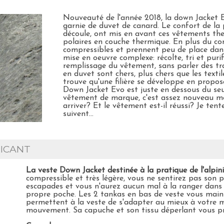
Nouveauté de l'année 2018, la down Jacket 
garnie de duvet de canard. Le confort de la 
découle, ont mis en avant ces vêtements th
polaires en couche thermique. En plus du con
compressibles et prennent peu de place da
mise en oeuvre complexe: récolte, tri et puri
remplissage du vêtement, sans parler des tr
en duvet sont chers, plus chers que les textil
trouve qu'une filière se développe en propos
Down Jacket Evo est juste en dessous du seu
vêtement de marque, c'est assez nouveau me
arriver? Et le vêtement est-il réussi? Je ten
suivent...
ICANT
La veste Down Jacket destinée à la pratique de l'alpi
compressible et très légère, vous ne sentirez pas son p
escapades et vous n'aurez aucun mal à la ranger dans 
propre poche. Les 2 tankas en bas de veste vous main
permettent à la veste de s'adapter au mieux à votre m
mouvement. Sa capuche et son tissu déperlant vous pr