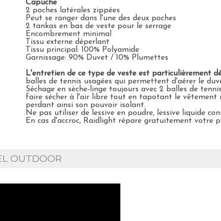
Capuche
2 poches latérales zippées
Peut se ranger dans l'une des deux poches
2 tankas en bas de veste pour le serrage
Encombrement minimal
Tissu externe déperlant
Tissu principal: 100% Polyamide
Garnissage: 90% Duvet / 10% Plumettes
L'entretien de ce type de veste est particulièrement dé
balles de tennis usagées qui permettent d'aérer le duve
Séchage en sèche-linge toujours avec 2 balles de tennis
faire sécher à l'air libre tout en tapotant le vêtement
perdant ainsi son pouvoir isolant.
Ne pas utiliser de lessive en poudre, lessive liquide con
En cas d'accroc, Raidlight répare gratuitement votre p
IEL OUTDOOR