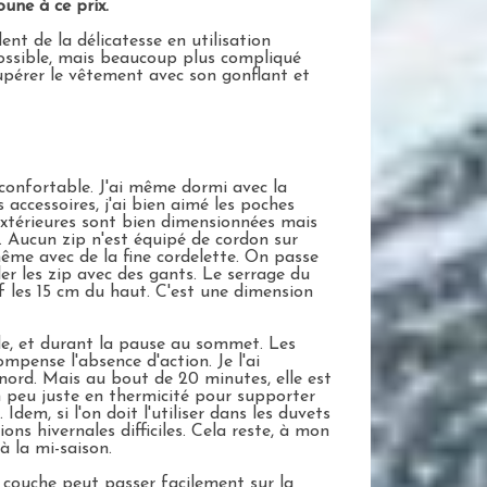
une à ce prix.
nt de la délicatesse en utilisation
possible, mais beaucoup plus compliqué
cupérer le vêtement avec son gonflant et
 confortable. J'ai même dormi avec la
 accessoires, j'ai bien aimé les poches
extérieures sont bien dimensionnées mais
. Aucun zip n'est équipé de cordon sur
même avec de la fine cordelette. On passe
er les zip avec des gants. Le serrage du
uf les 15 cm du haut. C'est une dimension
ude, et durant la pause au sommet. Les
mpense l'absence d'action. Je l'ai
ord. Mais au bout de 20 minutes, elle est
un peu juste en thermicité pour supporter
Idem, si l'on doit l'utiliser dans les duvets
ns hivernales difficiles. Cela reste, à mon
à la mi-saison.
a couche peut passer facilement sur la