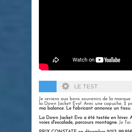
LE TEST
Je reviens aux bons souvenirs de la marque
la Down Jacket Evo!. Avec une capuche, 2 po
ma balance. Le fabricant annonce un tissu e
La Down Jacket Evo a été testée en hiver. A
voies d'escalade, parcours montagne.
Je l'a
PRIX CONSTATE en décembre 2017: 99,95