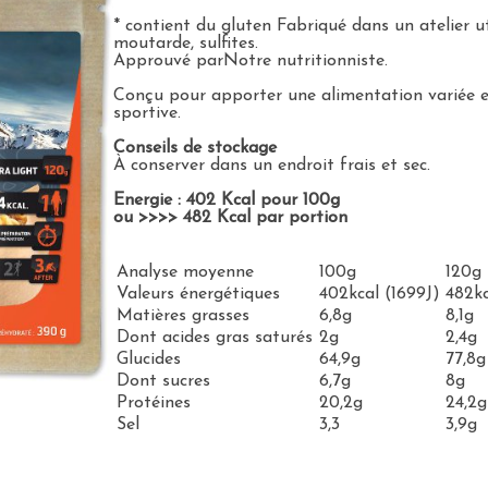
* contient du gluten Fabriqué dans un atelier util
moutarde, sulfites.
Approuvé parNotre nutritionniste.
Conçu pour apporter une alimentation variée e
sportive.
Conseils de stockage
À conserver dans un endroit frais et sec.
Energie : 402 Kcal pour 100g
ou >>>> 482 Kcal par portion
Analyse moyenne
100g
120g
Valeurs énergétiques
402kcal (1699J)
482kc
Matières grasses
6,8g
8,1g
Dont acides gras saturés
2g
2,4g
Glucides
64,9g
77,8g
Dont sucres
6,7g
8g
Protéines
20,2g
24,2g
Sel
3,3
3,9g