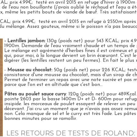
L; prix 4.99€; testé en avril 2015 en refuge d'hiver à 1900m
de l'eau non bouillante (j'avais oublié le réchaud et l'eau a é
 même les petits bouts de viande de bœuf. Très satisfaisant
CAL; prix 4.99€; testé en avril 2015 en refuge à 2550m après
du mélange. Assez gouteux, même si le poisson n'a pas beaucou
- Lentilles jambon:
130g (poids net) pour 543 KCAL; prix 4.99
1900m. Demande de l'eau vraiment chaude et un temps de p
Le mélange est agrémenté d'herbes fines il est crémeux et pl
qui, pour moi, à la longue devient un brin écœurant. C'est le l
digérer (les lentilles restent un peu fermes). En fait le pl
-
Mousse au chocolat:
50g (poids net) pour 226 KCAL; testé 
consistance d'une mousse au chocolat, mais d'un sirop de ch
Permet de terminer un repas avec une note sucrée et pas ma
parce que l'on est en altitude que c'est bon...
Pâtes au poulet sauce curry
: 120g (poids net) pour 489Kcal
pointe 2603 par la basse 1400m D+ et D- 600m pour refuge
insipide. les morceaux de poulet essayent de relever un peu
décevant. J'ai cru un moment que je n'avais pas assez remué
non. Cela manque de sel et le curry est très fade. Les pât
bonnes minutes pour se ramollir.
LES RETOURS DE TESTS DE ROLAND: