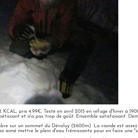
 KCAL; prix 4.99€; Testé en avril 2015 en refuge d'hiver à 190
étissant et n'a pas trop de goût. Ensemble satisfaisant. De
embre sur un sommet du Dévoluy (2600m). La viande est assez
ai aimé mettre le plein d'eau frémissante pour en faire une "