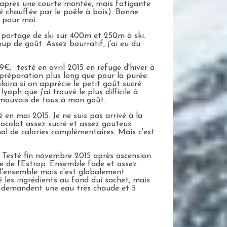
 après une courte montée, mais fatigante
té chauffée par le poêle à bois). Bonne
 pour moi.
 portage de ski sur 400m et 250m à ski.
p de goût. Assez bourratif, j'ai eu du
€; testé en avril 2015 en refuge d'hiver à
réparation plus long que pour la purée.
aira si on apprécie le petit goût sucré
yoph que j'ai trouvé le plus difficile à
us mauvais de tous à mon goût.
en mai 2015. Je ne suis pas arrivé à la
ocolat assez sucré et assez gouteux.
l de calories complémentaires. Mais c'est
. Testé fin novembre 2015 après ascension
 de l'Estrop. Ensemble fade et assez
 l'ensemble mais c'est globalement
 les ingrédients au fond dui sachet, mais
es demandent une eau très chaude et 5