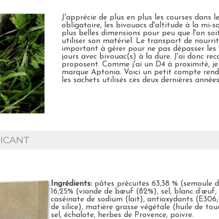
J'apprécie de plus en plus les courses dans 
obligatoire, les bivouacs d'altitude à la mi-s
plus belles dimensions pour peu que l'on soi
utiliser son matériel. Le transport de nourrit
important à gérer pour ne pas dépasser les 
jours avec bivouac(s) à la dure. J'ai donc rec
proposent. Comme j'ai un D4 à proximité, je s
marque Aptonia. Voici un petit compte rendu
les sachets utilisés ces deux dernières années
ICANT
Ingrédients:
pâtes précuites 63,38 % (semoule d
16,25% (viande de bœuf (82%), sel, blanc d’œuf,
caséinate de sodium (lait), antioxydants (E306
de silice), matière grasse végétale (huile de tour
sel, échalote, herbes de Provence, poivre.