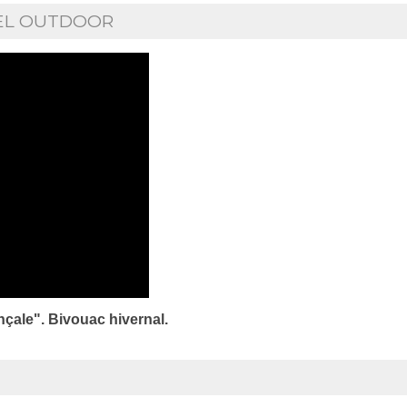
IEL OUTDOOR
nçale". Bivouac hivernal.