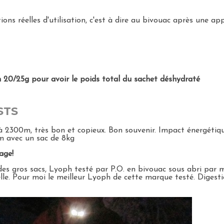
ions réelles d'utilisation, c'est à dire au bivouac après une ap
on 20/25g pour avoir le poids total du sachet déshydraté
STS
2300m, très bon et copieux. Bon souvenir. Impact énergétique
0m avec un sac de 8kg
age!
s gros sacs, Lyoph testé par P.O. en bivouac sous abri par 
e. Pour moi le meilleur Lyoph de cette marque testé. Digestio