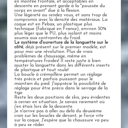
en montée frontale, et acceptables en
descente en prenant garde à la "poussée du
corps en avant" due à la flexion.
Une légèreté au rendez vous, et sans trop de
compromis avec la densité des matériaux. La
coque est en Pebax, un plastique plus
technique (fabriqué en France), environ 30%
plus léger que le PU, plus isolant et moins
soumis aux contraintes du froid.
Le système d'ouverture de la languette sur le
côté
, déjà présent sur le premier modèle, est
pour moi une révolution. Plus de vrais
problèmes de chaussage, même en
températures froides! Il reste juste à bien
ajuster la languette dans les différents inserts
de plastique et tout roule!
La boucle à crémaillère permet un réglage
très précis et parfois puissant pour le
maintien du pied. J'apprécie la possibilité de
réglage pour être précis dans le serrage de la
tige.
Reste les deux positions de skis, peu évidentes
à cerner en situation. Je savais rarement où
j'en étais lors de la descente.
Je n'arrive pas à aller au delà du deuxième
cran sur les boucles de devant, je force vite
sur la coque. J'espère que la chaussure va peu
à peu se rôder.