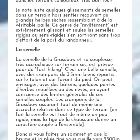
dans les terrains caillouteux. Très bon test!
Je note juste quelques glissements de semelles
dans un terrain hors sentier recouvert de
grandes herbes sèches ressemblant à de la
véritable paille. Ce genre de "revêtement" est
extrêmement glissant et seules les semelles
rigides ou semi-rigides s'en sortiront sans trop
d'effort de la part du randonneur.
La semelle
La semelle de la Grassbow et sa souplesse,
très accrocheuse sur terrain sec, est prévue
pour du "fast hiking". C'est une belle semelle,
avec des crampons de 3.5mm biens répartis
sur le talon et sur l'avant du pied. On peut
envisager, avec des bâtons, quelques pentes
d'herbes mouillées ou des névés, en ayant
conscience des limites générales de ces
semelles souples. Les crampons de la
Grassbow assurant tout de même une
accroche relative dans ce type de terrain. [en
fait la semelle est tout de même un peu
rigide, mais la tige de la chaussure donne un
caractère souple à l'ensemble].
Donc si vous faites un sommet et que la
brume et la pluie fine vous cueille vers 2300m,