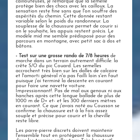
caillouteuses, je remarque que la semelle
protège bien des chocs avec les cailloux. La
sensation reste fine sans que l'on souffre des
aspérités du chemin. Cette donnée restant
variable selon le poids du randonneur. La
souplesse de la chaussure permet de courir si
on le souhaite, les appuis restent précis. Le
modèle mid me semble prédisposé pour des
parcours en montagne, avec petit sac à dos et
bâtons.
- Test sur une grosse rando de 7/8 heures
de
marche dans un terrain autrement difficile: la
crête S/O du pic Couard. Les semelles
accrochent très bien sur les dalles de calcaire
et l'amorti général n'a pas failli loin s'en faut
puisque j'ai terminé la descente en courant
pour faire une navette voiture.
Impressionnant!. Pas de mal aux genoux ni aux
hanches après cette longue ballade de plus de
1000 m de D+ et- et les 300 derniers mètres
en courant. Ce que j'avais noté au Cousson se
confirme: la chaussure est à la fois assez
souple et précise pour courir et la cheville
reste libre.
Les parre-pierre discrets doivent maintenir
l'ensemble tout en protégeant la chaussure