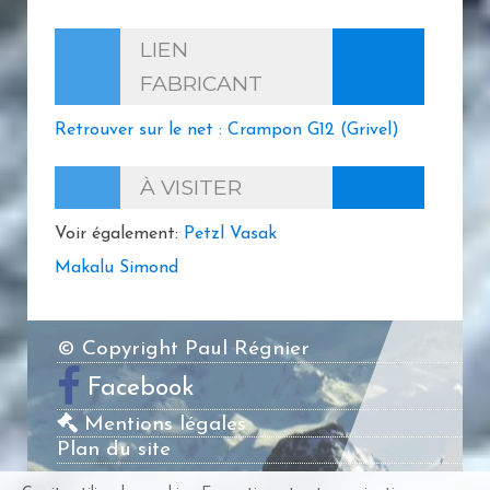
LIEN
FABRICANT
Retrouver sur le net : Crampon G12 (Grivel)
À VISITER
Voir également:
Petzl Vasak
Makalu Simond
© Copyright Paul Régnier
Facebook
Mentions légales
Plan du site