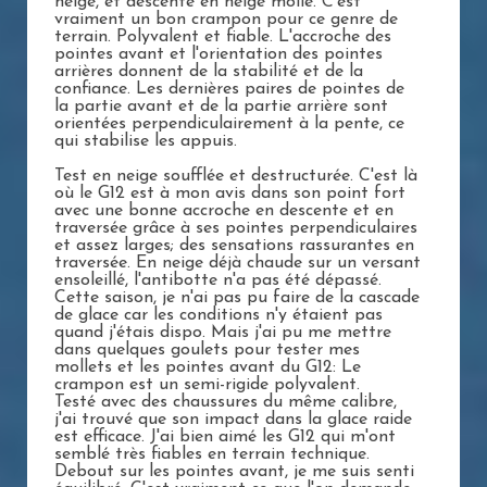
neige, et descente en neige molle. C'est
vraiment un bon crampon pour ce genre de
terrain. Polyvalent et fiable. L'accroche des
pointes avant et l'orientation des pointes
arrières donnent de la stabilité et de la
confiance. Les dernières paires de pointes de
la partie avant et de la partie arrière sont
orientées perpendiculairement à la pente, ce
qui stabilise les appuis.
Test en neige soufflée et destructurée. C'est là
où le G12 est à mon avis dans son point fort
avec une bonne accroche en descente et en
traversée grâce à ses pointes perpendiculaires
et assez larges; des sensations rassurantes en
traversée. En neige déjà chaude sur un versant
ensoleillé, l'antibotte n'a pas été dépassé.
Cette saison, je n'ai pas pu faire de la cascade
de glace car les conditions n'y étaient pas
quand j'étais dispo. Mais j'ai pu me mettre
dans quelques goulets pour tester mes
mollets et les pointes avant du G12: Le
crampon est un semi-rigide polyvalent.
Testé avec des chaussures du même calibre,
j'ai trouvé que son impact dans la glace raide
est efficace. J'ai bien aimé les G12 qui m'ont
semblé très fiables en terrain technique.
Debout sur les pointes avant, je me suis senti