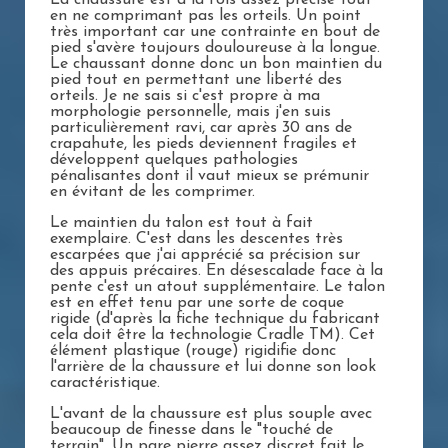
en ne comprimant pas les orteils. Un point
très important car une contrainte en bout de
pied s'avère toujours douloureuse à la longue.
Le chaussant donne donc un bon maintien du
pied tout en permettant une liberté des
orteils. Je ne sais si c'est propre à ma
morphologie personnelle, mais j'en suis
particulièrement ravi, car après 30 ans de
crapahute, les pieds deviennent fragiles et
développent quelques pathologies
pénalisantes dont il vaut mieux se prémunir
en évitant de les comprimer.
Le maintien du talon est tout à fait
exemplaire. C'est dans les descentes très
escarpées que j'ai apprécié sa précision sur
des appuis précaires. En désescalade face à la
pente c'est un atout supplémentaire. Le talon
est en effet tenu par une sorte de coque
rigide (d'après la fiche technique du fabricant
cela doit être la technologie Cradle TM). Cet
élément plastique (rouge) rigidifie donc
l'arrière de la chaussure et lui donne son look
caractéristique.
L'avant de la chaussure est plus souple avec
beaucoup de finesse dans le "touché de
terrain". Un pare pierre assez discret fait le