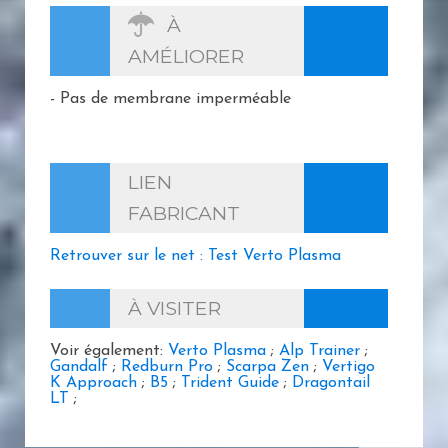
À
AMÉLIORER
- Pas de membrane imperméable
LIEN
FABRICANT
Retrouver sur le net : Test Verto Plasma
À VISITER
Voir également:
Verto Plasma
;
Alp Trainer
;
Gandalf
;
Redburn Pro
;
Scarpa Zen
;
Vertigo
K Approach
;
B5
;
Trident Guide
;
Dragontail
LT
;