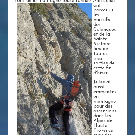
font de la montagne toute l'année. Ainsi, elles
ont
parcouru
les
massifs
des
Calanques
et de la
Sainte
Victoire
lors de
toutes
mes
sorties de
cette fin
d'hiver.
Je les ai
aussi
emmenées
en
montagne
pour des
ascensions
dans les
Alpes de
Haute
Provence